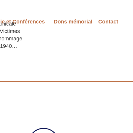
ie et Conférences
Dons mémorial
Contact
Amicale
 Victimes
n hommage
et 1940…