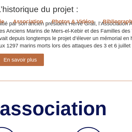
’historique du projet :
ie
Association
Photos & Vidéos
Bibliograph
nitié par son ancien président Hervé Grall, l’Association 
es Anciens Marins de Mers-el-Kebir et des Familles des
vait depuis longtemps le projet d’élever un mémorial e
ux 1297 marins morts lors des attaques des 3 et 6 juill
En savoir plus
'association