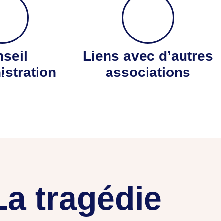
seil
Liens avec d’autres
istration
associations
tée
La tragédie