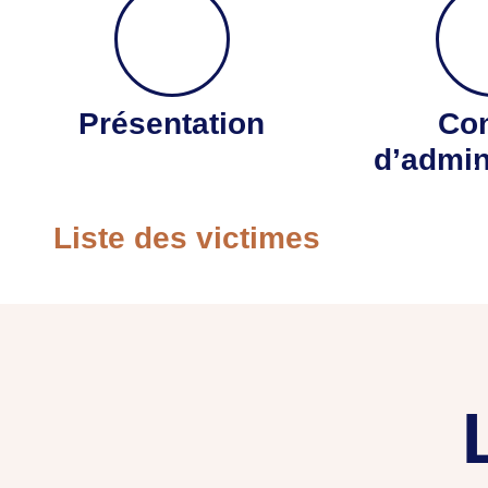
Présentation
Con
d’admin
Le drame d’une flotte convoi
Liste des victimes