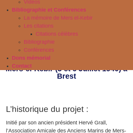
Vidéos
Bibliographie et Conférences
La mémoire de Mers el-Kebir
Les citations
Citations célèbres
Bibliographie
Conférences
Dons mémorial
Le projet de mémorial du drame de
Contact
Mers-el-Kébir (3 et 6 Juillet 1940) à
Brest
L’historique du projet :
Initié par son ancien président Hervé Grall,
l’Association Amicale des Anciens Marins de Mers-