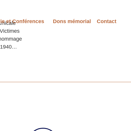
ie et Conférences
Dons mémorial
Contact
Amicale
 Victimes
n hommage
et 1940…