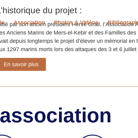
’historique du projet :
ie
Association
Photos & Vidéos
Bibliograph
nitié par son ancien président Hervé Grall, l’Association 
es Anciens Marins de Mers-el-Kebir et des Familles des
vait depuis longtemps le projet d’élever un mémorial e
ux 1297 marins morts lors des attaques des 3 et 6 juill
En savoir plus
'association