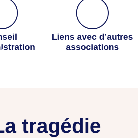
seil
Liens avec d’autres
istration
associations
tée
La tragédie