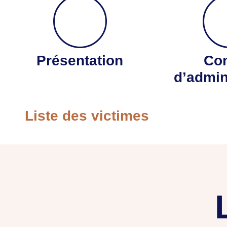
Présentation
Con
d’admin
Le drame d’une flotte convoi
Liste des victimes