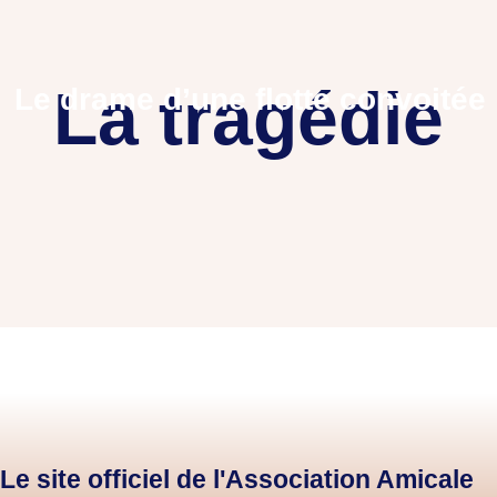
La tragédie
Le drame d’une flotte convoitée
Le site officiel de l'Association Amicale