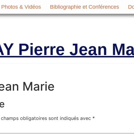
Photos & Vidéos
Bibliographie et Conférences
Do
micale des Anciens Marins de Mers-el-Ké
Victimes
 Pierre Jean Ma
ean Marie
e
 champs obligatoires sont indiqués avec
*