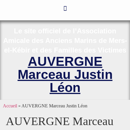
Le site officiel de l’Association
Amicale des Anciens Marins de Mers-
el-Kébir et des Familles des Victimes
AUVERGNE
Marceau Justin
Léon
Accueil
»
AUVERGNE Marceau Justin Léon
AUVERGNE Marceau