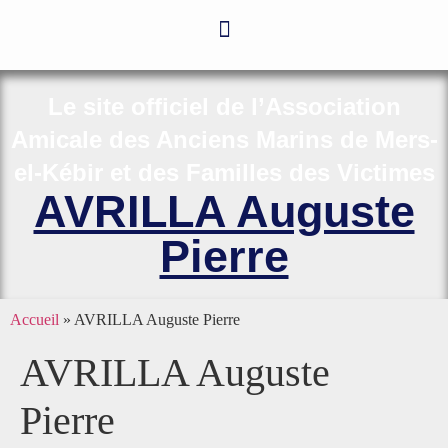
Le site officiel de l’Association
Amicale des Anciens Marins de Mers-
el-Kébir et des Familles des Victimes
AVRILLA Auguste
Pierre
Accueil
»
AVRILLA Auguste Pierre
AVRILLA Auguste
Pierre