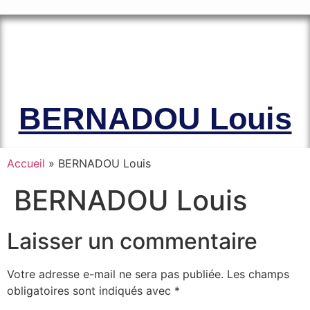
Le site officiel de l’Association
Amicale des Anciens Marins de Mers-
el-Kébir et des Familles des Victimes
BERNADOU Louis
Accueil
»
BERNADOU Louis
BERNADOU Louis
Laisser un commentaire
Votre adresse e-mail ne sera pas publiée.
Les champs
obligatoires sont indiqués avec
*