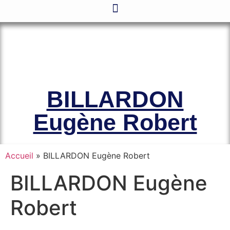
Le site officiel de l’Association
Amicale des Anciens Marins de Mers-
el-Kébir et des Familles des Victimes
BILLARDON
Eugène Robert
Accueil
»
BILLARDON Eugène Robert
BILLARDON Eugène
Robert