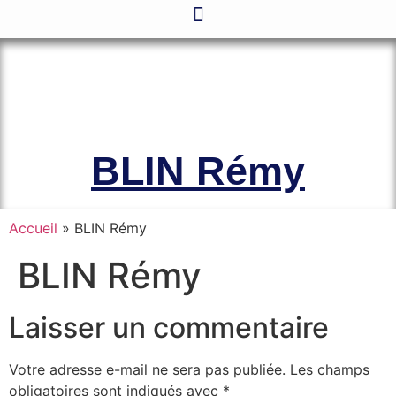
Le site officiel de l’Association
Amicale des Anciens Marins de Mers-
el-Kébir et des Familles des Victimes
BLIN Rémy
Accueil
»
BLIN Rémy
BLIN Rémy
Laisser un commentaire
Votre adresse e-mail ne sera pas publiée.
Les champs
obligatoires sont indiqués avec
*