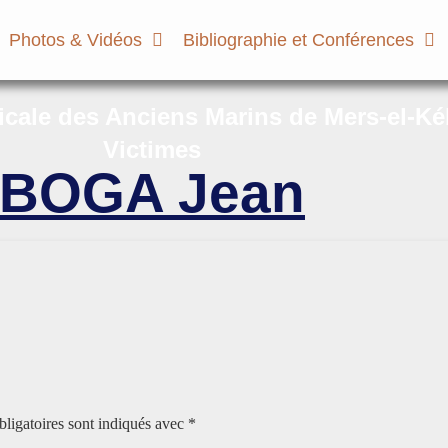
Photos & Vidéos
Bibliographie et Conférences
micale des Anciens Marins de Mers-el-Ké
Victimes
BOGA Jean
ligatoires sont indiqués avec
*