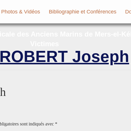
Photos & Vidéos
Bibliographie et Conférences
Do
micale des Anciens Marins de Mers-el-Ké
Victimes
ROBERT Joseph
h
ligatoires sont indiqués avec
*