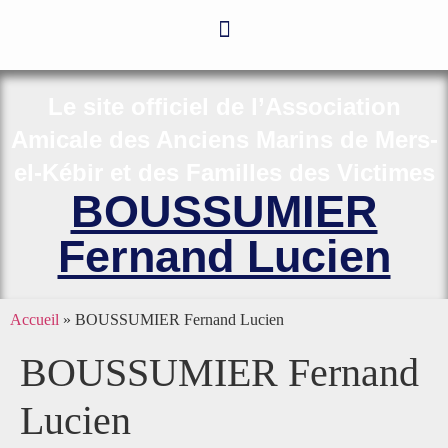
Le site officiel de l’Association
Amicale des Anciens Marins de Mers-
el-Kébir et des Familles des Victimes
BOUSSUMIER
Fernand Lucien
Accueil
»
BOUSSUMIER Fernand Lucien
BOUSSUMIER Fernand
Lucien