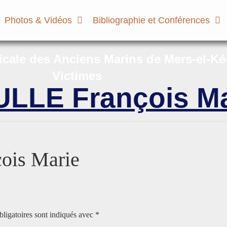
Photos & Vidéos
Bibliographie et Conférences
micale des Anciens Marins de Mers-el-Ké
Victimes
LE François Ma
is Marie
ligatoires sont indiqués avec
*