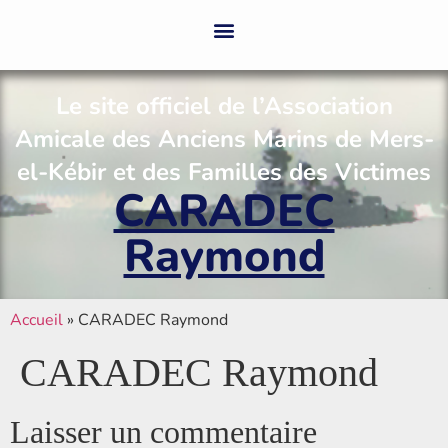
Le site officiel de l’Association
Amicale des Anciens Marins de Mers-
el-Kébir et des Familles des Victimes
CARADEC
Raymond
Accueil
»
CARADEC Raymond
CARADEC Raymond
Laisser un commentaire