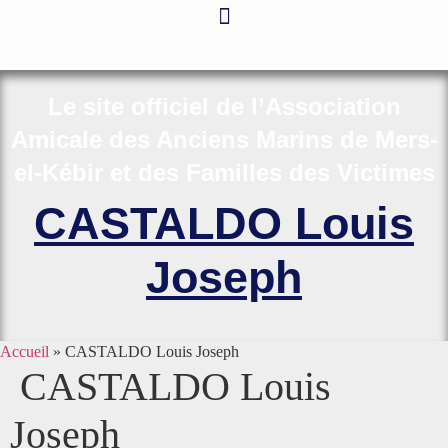
Aller
au
contenu
Le site officiel de l’Association
Amicale des Anciens Marins de Mers-
el-Kébir et des Familles des Victimes
CASTALDO Louis
Joseph
Accueil
»
CASTALDO Louis Joseph
CASTALDO Louis
Joseph