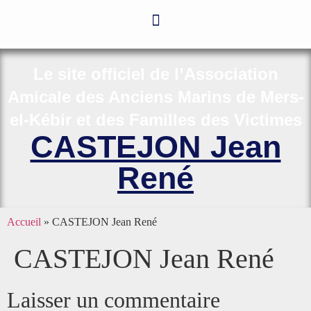
Le site officiel de l’Association
Amicale des Anciens Marins de Mers-
el-Kébir et des Familles des Victimes
CASTEJON Jean
René
Accueil
»
CASTEJON Jean René
CASTEJON Jean René
Laisser un commentaire