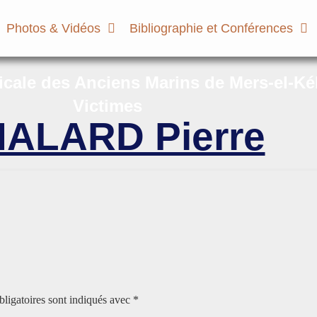
Photos & Vidéos
Bibliographie et Conférences
micale des Anciens Marins de Mers-el-Ké
Victimes
ALARD Pierre
ligatoires sont indiqués avec
*