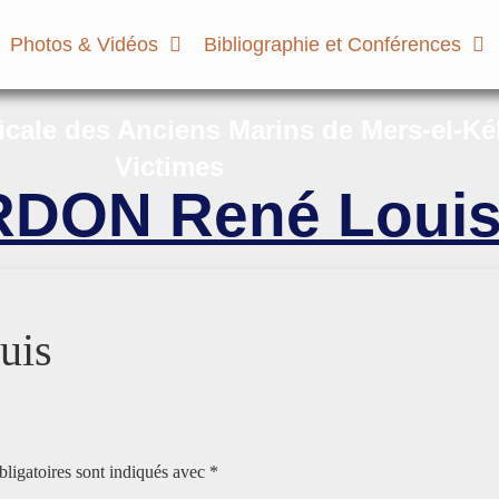
Photos & Vidéos
Bibliographie et Conférences
micale des Anciens Marins de Mers-el-Ké
Victimes
DON René Loui
uis
ligatoires sont indiqués avec
*