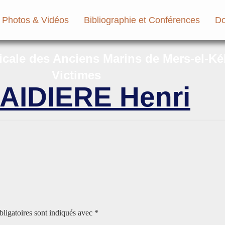
Photos & Vidéos
Bibliographie et Conférences
Do
micale des Anciens Marins de Mers-el-Ké
Victimes
AIDIERE Henri
ligatoires sont indiqués avec
*