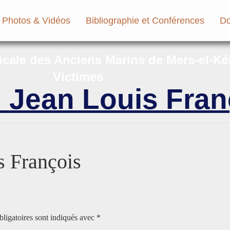
Photos & Vidéos
Bibliographie et Conférences
Do
micale des Anciens Marins de Mers-el-Ké
Victimes
Jean Louis Fran
 François
ligatoires sont indiqués avec
*