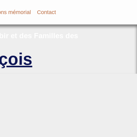
ns mémorial
Contact
bir et des Familles des
çois