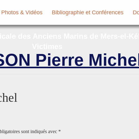
Photos & Vidéos
Bibliographie et Conférences
Do
micale des Anciens Marins de Mers-el-Ké
Victimes
ON Pierre Miche
hel
ligatoires sont indiqués avec
*