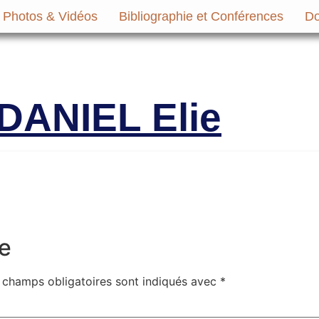
Photos & Vidéos
Bibliographie et Conférences
Do
micale des Anciens Marins de Mers-el-Ké
Victimes
DANIEL Elie
e
 champs obligatoires sont indiqués avec
*