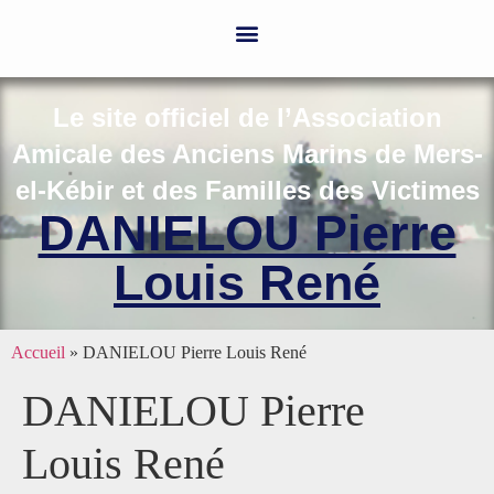
Le site officiel de l’Association
Amicale des Anciens Marins de Mers-
el-Kébir et des Familles des Victimes
DANIELOU Pierre
Louis René
Accueil
»
DANIELOU Pierre Louis René
DANIELOU Pierre
Louis René