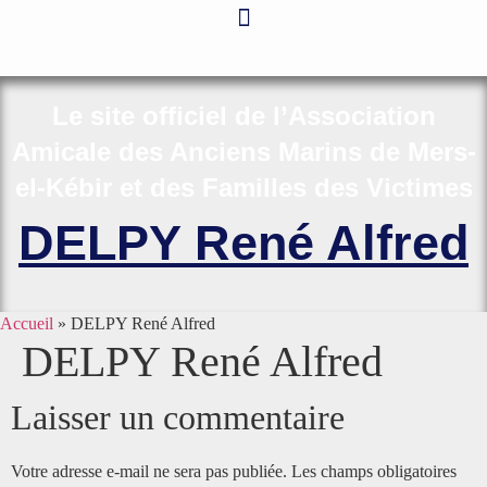
Aller
au
contenu
Le site officiel de l’Association
Amicale des Anciens Marins de Mers-
el-Kébir et des Familles des Victimes
DELPY René Alfred
Accueil
»
DELPY René Alfred
DELPY René Alfred
Laisser un commentaire
Votre adresse e-mail ne sera pas publiée.
Les champs obligatoires