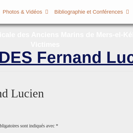
Photos & Vidéos
Bibliographie et Conférences
micale des Anciens Marins de Mers-el-Ké
Victimes
ES Fernand Luc
d Lucien
ligatoires sont indiqués avec
*