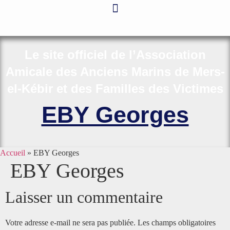
Aller
au
contenu
Le site officiel de l’Association
Amicale des Anciens Marins de Mers-
el-Kébir et des Familles des Victimes
EBY Georges
Accueil
»
EBY Georges
EBY Georges
Laisser un commentaire
Votre adresse e-mail ne sera pas publiée.
Les champs obligatoires