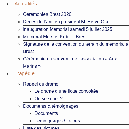
Aller
Actualités
au
Cérémonies Brest 2026
contenu
Décès de l’ancien président M. Hervé Grall
Inauguration Mémorial samedi 5 juillet 2025
Mémorial Mers-el-Kébir – Brest
Signature de la convention du terrain du mémorial à
Brest
Cérémonie du souvenir de l’association « Aux
Marins »
Tragédie
Rappel du drame
Le drame d’une flotte convoitée
Ou se situer ?
Documents & témoignages
Documents
Témoignages / Lettres
Liste des victimes