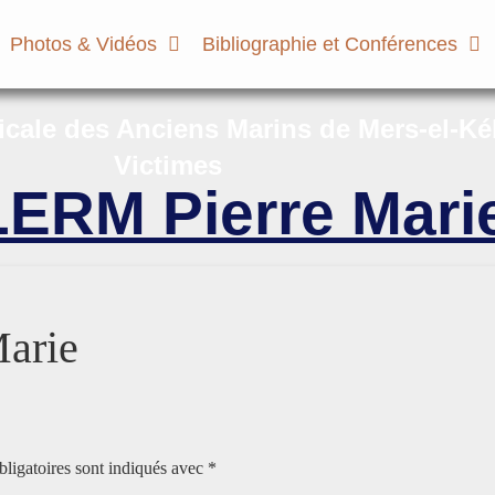
Photos & Vidéos
Bibliographie et Conférences
micale des Anciens Marins de Mers-el-Ké
Victimes
ERM Pierre Mari
arie
ligatoires sont indiqués avec
*