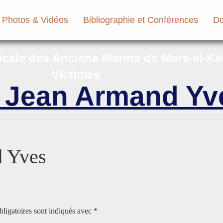
Photos & Vidéos
Bibliographie et Conférences
Do
micale des Anciens Marins de Mers-el-Ké
Victimes
Jean Armand Yv
 Yves
ligatoires sont indiqués avec
*