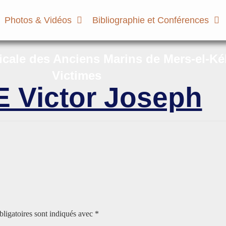
Photos & Vidéos
Bibliographie et Conférences
micale des Anciens Marins de Mers-el-Ké
Victimes
 Victor Joseph
ligatoires sont indiqués avec
*