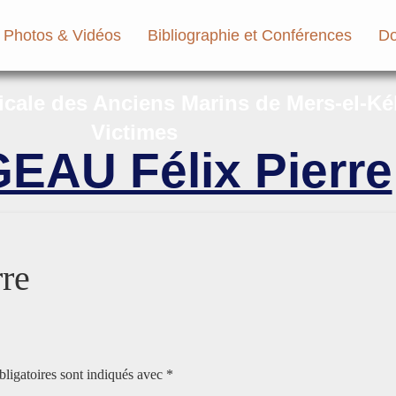
Photos & Vidéos
Bibliographie et Conférences
Do
micale des Anciens Marins de Mers-el-Ké
Victimes
EAU Félix Pierre
re
ligatoires sont indiqués avec
*