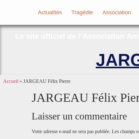
Actualités
Tragédie
Association
Le site officiel de l’Association A
JARG
Accueil
»
JARGEAU Félix Pierre
JARGEAU Félix Pier
Laisser un commentaire
Votre adresse e-mail ne sera pas publiée.
Les champs ob