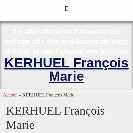
Le site officiel de l’Association
Amicale des Anciens Marins de Mers-
el-Kébir et des Familles des Victimes
KERHUEL François
Marie
Accueil
»
KERHUEL François Marie
KERHUEL François
Marie