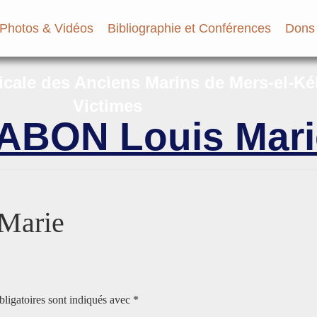
Photos & Vidéos
Bibliographie et Conférences
Dons
micale des Anciens Marins de Mers-el-Ké
Victimes
BON Louis Mari
Marie
ligatoires sont indiqués avec
*