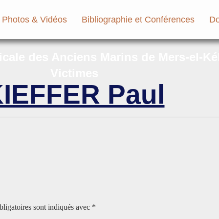
Photos & Vidéos
Bibliographie et Conférences
Do
micale des Anciens Marins de Mers-el-Ké
Victimes
IEFFER Paul
ligatoires sont indiqués avec
*