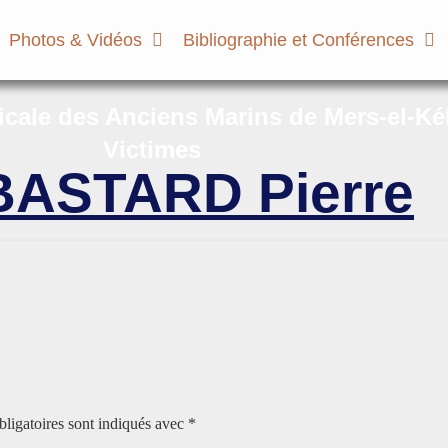
Photos & Vidéos
Bibliographie et Conférences
micale des Anciens Marins de Mers-el-Ké
Victimes
BASTARD Pierre
e
ligatoires sont indiqués avec
*