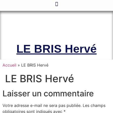
Le site officiel de l’Association
Amicale des Anciens Marins de Mers-
el-Kébir et des Familles des Victimes
LE BRIS Hervé
Accueil
»
LE BRIS Hervé
LE BRIS Hervé
Laisser un commentaire
Votre adresse e-mail ne sera pas publiée.
Les champs
obligatoires sont indiqués avec
*