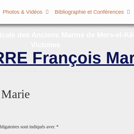
Photos & Vidéos
Bibliographie et Conférences
micale des Anciens Marins de Mers-el-Ké
Victimes
RE François Mar
 Marie
ligatoires sont indiqués avec
*