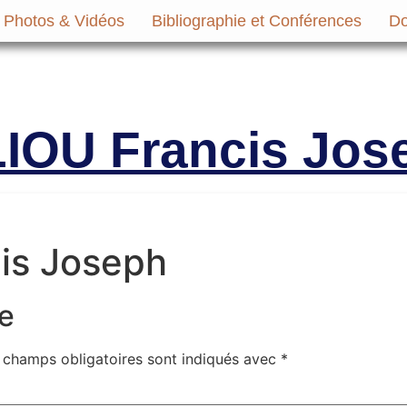
Photos & Vidéos
Bibliographie et Conférences
Do
micale des Anciens Marins de Mers-el-Ké
Victimes
IOU Francis Jos
is Joseph
e
 champs obligatoires sont indiqués avec
*