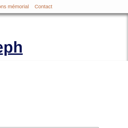
ns mémorial
Contact
bir et des Familles des
eph