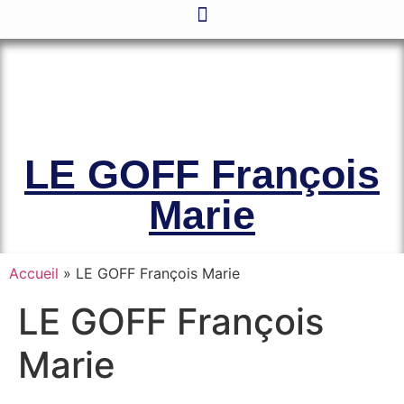
Le site officiel de l’Association
Amicale des Anciens Marins de Mers-
el-Kébir et des Familles des Victimes
LE GOFF François
Marie
Accueil
»
LE GOFF François Marie
LE GOFF François
Marie