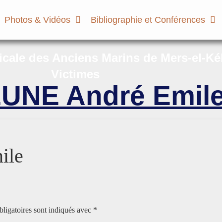
Photos & Vidéos
Bibliographie et Conférences
micale des Anciens Marins de Mers-el-Ké
Victimes
EUNE André Emil
ile
ligatoires sont indiqués avec
*