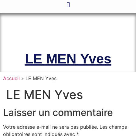
Le site officiel de l’Association
Amicale des Anciens Marins de Mers-
el-Kébir et des Familles des Victimes
LE MEN Yves
Accueil
»
LE MEN Yves
LE MEN Yves
Laisser un commentaire
Votre adresse e-mail ne sera pas publiée.
Les champs
obligatoires sont indiqués avec
*