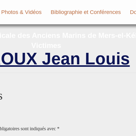
Photos & Vidéos
Bibliographie et Conférences
Do
micale des Anciens Marins de Mers-el-Ké
Victimes
OUX Jean Louis
s
ligatoires sont indiqués avec
*