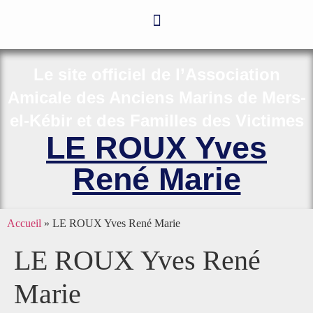
Le site officiel de l’Association
Amicale des Anciens Marins de Mers-
el-Kébir et des Familles des Victimes
LE ROUX Yves
René Marie
Accueil
»
LE ROUX Yves René Marie
LE ROUX Yves René
Marie