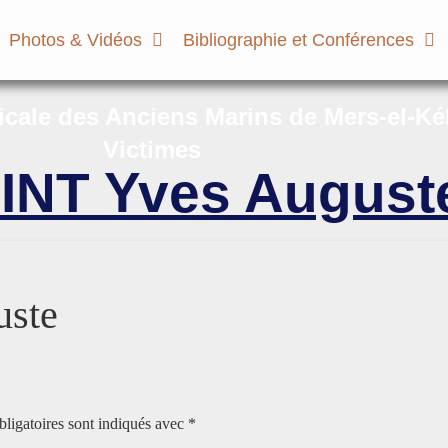
Photos & Vidéos
Bibliographie et Conférences
micale des Anciens Marins de Mers-el-Ké
Victimes
INT Yves August
uste
ligatoires sont indiqués avec
*