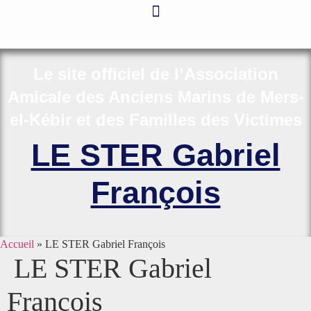
Aller
au
contenu
Le site officiel de l’Association
Amicale des Anciens Marins de Mers-
el-Kébir et des Familles des Victimes
LE STER Gabriel
François
Accueil
»
LE STER Gabriel François
LE STER Gabriel
François