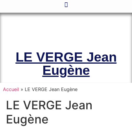
Le site officiel de l’Association
Amicale des Anciens Marins de Mers-
el-Kébir et des Familles des Victimes
LE VERGE Jean
Eugène
Accueil
»
LE VERGE Jean Eugène
LE VERGE Jean
Eugène