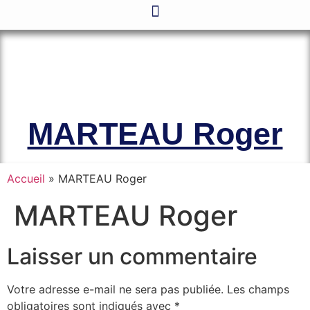
Le site officiel de l’Association
Amicale des Anciens Marins de Mers-
el-Kébir et des Familles des Victimes
MARTEAU Roger
Accueil
»
MARTEAU Roger
MARTEAU Roger
Laisser un commentaire
Votre adresse e-mail ne sera pas publiée.
Les champs
obligatoires sont indiqués avec
*