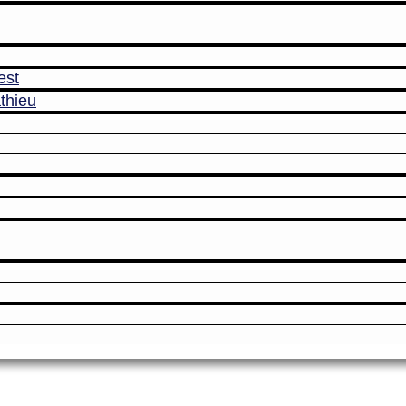
est
thieu
Amicale des Anciens Marins de Mers-el-K