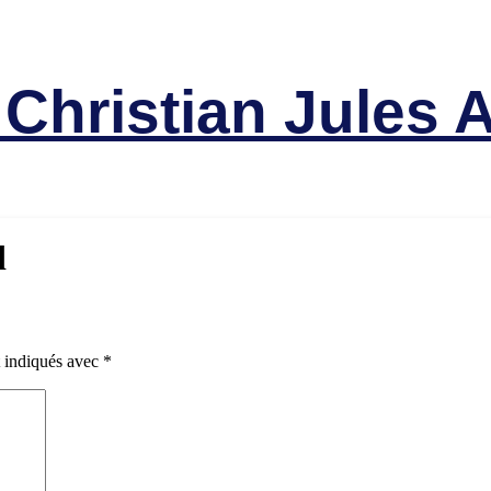
Victimes
hristian Jules A
d
t indiqués avec
*