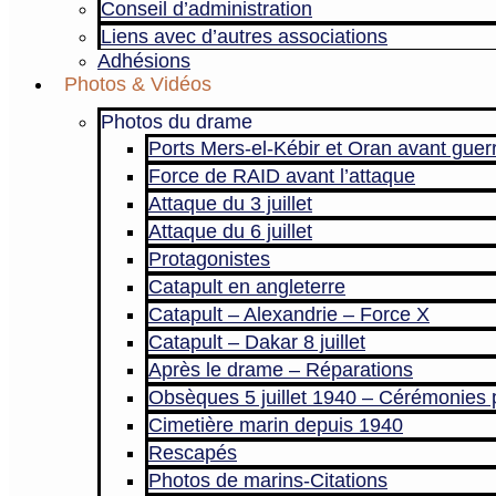
Conseil d’administration
Liens avec d’autres associations
Adhésions
Photos & Vidéos
Photos du drame
Ports Mers-el-Kébir et Oran avant guer
Force de RAID avant l’attaque
Attaque du 3 juillet
Attaque du 6 juillet
Protagonistes
Catapult en angleterre
Catapult – Alexandrie – Force X
Catapult – Dakar 8 juillet
Après le drame – Réparations
Obsèques 5 juillet 1940 – Cérémonies 
Cimetière marin depuis 1940
Rescapés
Photos de marins-Citations