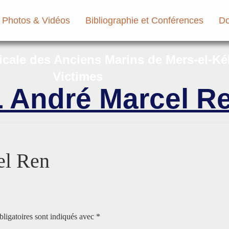
Photos & Vidéos
Bibliographie et Conférences
Do
micale des Anciens Marins de Mers-el-Ké
Victimes
André Marcel R
l Ren
ligatoires sont indiqués avec
*